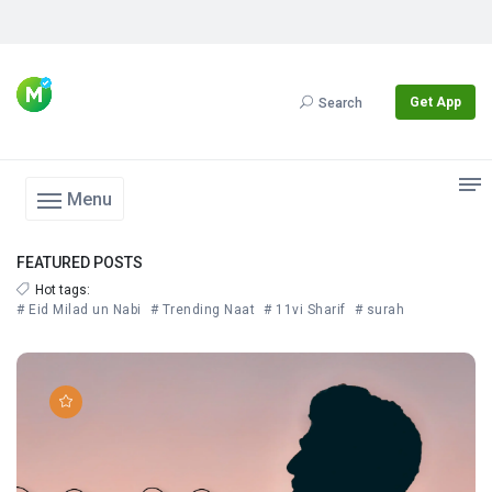
Get App
Search
Menu
FEATURED POSTS
Hot tags:
# Eid Milad un Nabi
# Trending Naat
# 11vi Sharif
# surah