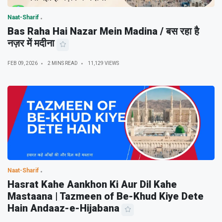
Naat-Sharif
Bas Raha Hai Nazar Mein Madina / बस रहा है
नज़र में मदीना
FEB 09, 2026
2 MINS READ
11,129 VIEWS
Naat-Sharif
Hasrat Kahe Aankhon Ki Aur Dil Kahe
Mastaana | Tazmeen of Be-Khud Kiye Dete
Hain Andaaz-e-Hijabana