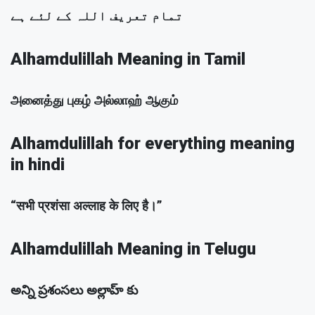
تمام تعریف اللہ کے لئے ہے
Alhamdulillah Meaning in Tamil
அனைத்து புகழ் அல்லாஹ் ஆகும்
Alhamdulillah for everything meaning
in hindi
“सभी प्रशंसा अल्लाह के लिए है।”
Alhamdulillah Meaning in Telugu
అన్ని ప్రశంసలు అల్లాహ్ కు