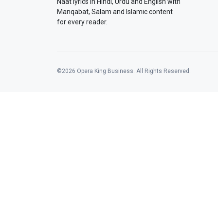
Naat lyrics in Hindi, Urdu and English with
Manqabat, Salam and Islamic content
for every reader.
©2026 Opera King Business. All Rights Reserved.