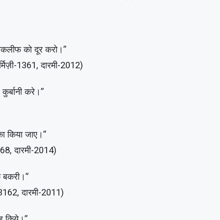
 तकलीफ को दूर करो।”
्मिज़ी-1361, दारमी-2012)
कुर्बानी करे।”
ीका किया जाए।”
1368, दारमी-2014)
क बकरी।”
ा-3162, दारमी-2011)
िबह किये।”