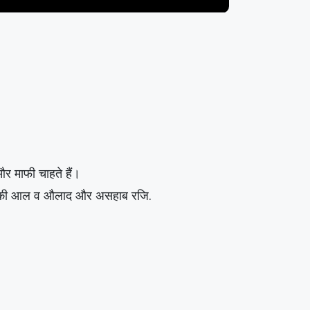
र माफी चाहते हैं।
और आपकी आल व औलाद और असहाब रजि.