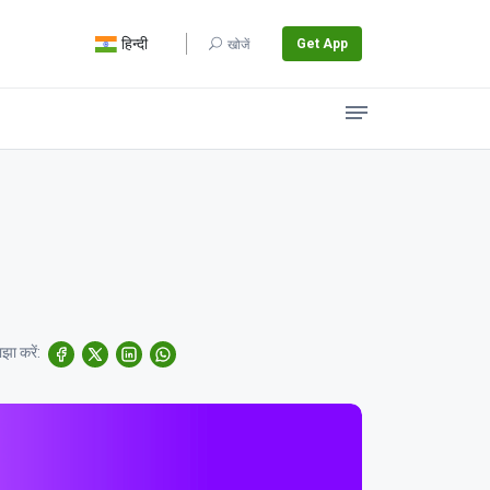
हिन्दी
Get App
खोजें
झा करें: