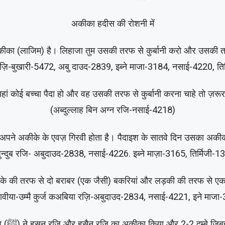
अकीका हदीस की रोशनी में
अकीका (लाजिम) है। लिहाजा तुम उसकी तरफ से कुर्बानी करो और उसकी
़ि-बुखारी-5472, अबु दाउद-2839, इब्ने माजा-3184, नसाई-4220, तिर
ां कोई बच्चा पैदा हो और वह उसकी तरफ से कुर्बानी करना चाहे तो ज़रूर 
(अब्दुल्लाह बिन अग्न रजि-नसाई-4218)
 अपने अकीके के एवज़ गिरवी होता है। पैदाइश के सातवे दिन उसका अक
जुन्दुब रजि- अबुदाउद-2838, नसाई-4226. इब्ने माज़ा-3165, तिर्मिजी-
़के की तरफ से दो बराबर (एक जैसी) बकरियां और लड़की की तरफ से ए
(रावीया-उम्मै कुर्ज कअबिया रज़ि-अबुदाउद-2834, नसाई-4221, इने माज
(5) “आप (ﷺ) ने हसन रज़ि और हुसैन रज़ि का अकीका किया और 2-2 दुम्बे ज