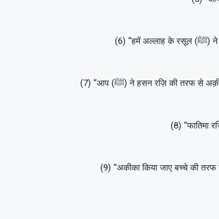
(6) 
(7) “आप (ﷺ) ने हसन रज़ि की त
(8) “फातिमा रज
(9) “अकीका किया जाए बच्चे की तरफ स