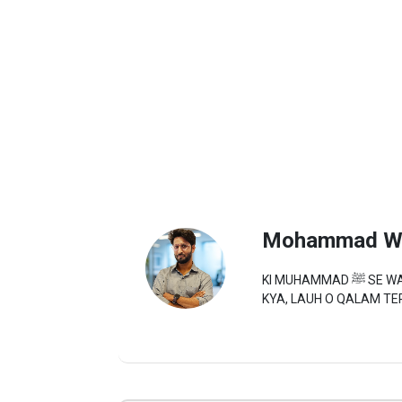
Mohammad W
KI MUHAMMAD ﷺ SE WAFA TU NE TO HUM TERE HAIN,YEH JAHAN CHEEZ HAI
KYA, LAUH O QALAM TER