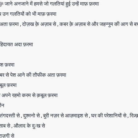
अये अल्लाह ﷻ हमे गुनाहो से नफ़रत देदे , या अल्लाह ﷻ जाने अनजाने में हमसे जो गलतियां हुई उन्हें माफ़ फ़रमा
प उन गलतियों को भी माफ़ फ़रमा
ल फिरदौस अता फ़रमा , दोज़ख क़े अज़ाब से , कबर क़े अज़ाब से और जहन्नुम की आग से ब
 नेक हिदायत अदा फ़रमा
 अताश फ़रमा
यार और सबर से पेश आने की तौफीक अता फ़रमा
 क़ुबूल फ़रमा
 करम से अपने रहमो करम से क़बूल फ़रमा
मीन
ंगदस्ती से , दुश्मनो से , बुरी नज़र से आज़माइश से , घर की परेशानियों से , रि
 हिसाब से , औलाद के दुःख से
राज़गी से