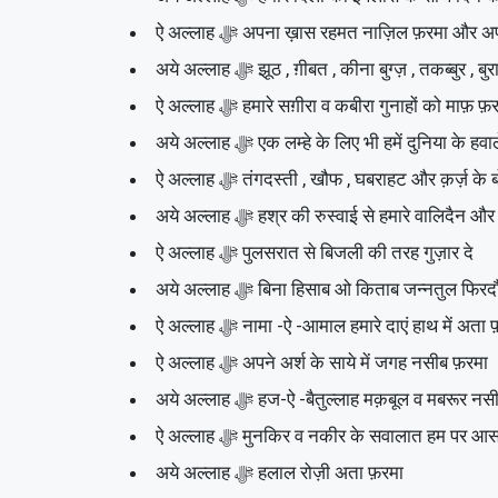
ऐ अल्लाह ﷻ अपना ख़ास रहमत नाज़िल फ़रमा औ
अये अल्लाह ﷻ झूठ , ग़ीबत , कीना बुग्ज़ , तकब
ऐ अल्लाह ﷻ हमारे सग़ीरा व कबीरा गुनाहों को माफ़ फ़
अये अल्लाह ﷻ एक लम्हे के लिए भी हमें दुनिया के 
ऐ अल्लाह ﷻ तंगदस्ती , खौफ , घबराहट और क़र्ज़ 
अये अल्लाह ﷻ हश्र की रुस्वाई से हमारे वा
ऐ अल्लाह ﷻ पुलसरात से बिजली की तरह गुज़ार दे
अये अल्लाह ﷻ बिना हिसाब ओ किताब जन्नतुल 
ऐ अल्लाह ﷻ नामा -ऐ -आमाल हमारे दाएं हाथ में अता
ऐ अल्लाह ﷻ अपने अर्श के साये में जगह नसीब फ़रमा
अये अल्लाह ﷻ हज-ऐ -बैतुल्लाह मक़बूल व मबरूर 
ऐ अल्लाह ﷻ मुनकिर व नकीर के सवालात हम पर
अये अल्लाह ﷻ हलाल रोज़ी अता फ़रमा