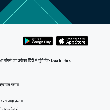
आ मांगने का तरीका हिंदी में यूँ है कि- Dua In Hindi
ूरी हिदायत फ़रमा
 और अन्वरत अदा फ़रमा
न की तरफ फेर दे