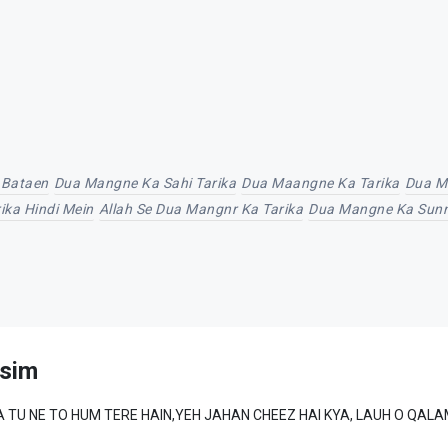
 Bataen
Dua Mangne Ka Sahi Tarika
Dua Maangne Ka Tarika
Dua Ma
ka Hindi Mein
Allah Se Dua Mangnr Ka Tarika
Dua Mangne Ka Sunn
sim
MAD ﷺ SE WAFA TU NE TO HUM TERE HAIN,YEH JAHAN CHEEZ HAI KYA, LAUH O QA