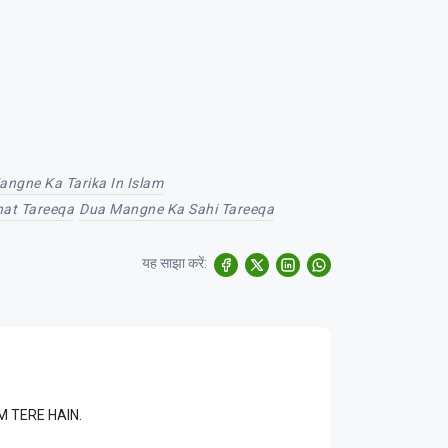
ngne Ka Tarika In Islam
at Tareeqa
Dua Mangne Ka Sahi Tareeqa
यह साझा करें:
LAM TERE HAIN.