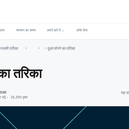
ुदाय
रमजान का समय
हमारे बारे में
ओके ऐप्स
स्लामी तरीका
दुआं मांगने का तरिका
े का तरिका
SIM
यह सा
पढ़ें
26,390 दृश्य