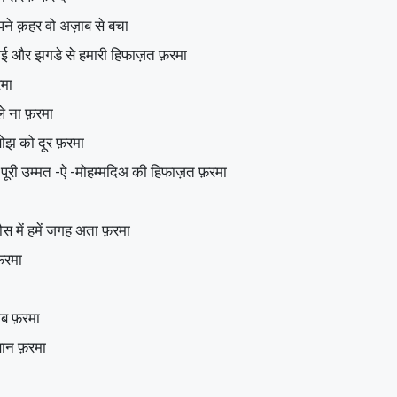
र अपने क़हर वो अज़ाब से बचा
्बुर , बुराई और झगडे से हमारी हिफाज़त फ़रमा
रमा
हवाले ना फ़रमा
के बोझ को दूर फ़रमा
लिदैन और पूरी उम्मत -ऐ -मोहम्मदिअ की हिफाज़त फ़रमा
फिरदौस में हमें जगह अता फ़रमा
 फ़रमा
नसीब फ़रमा
 आसान फ़रमा