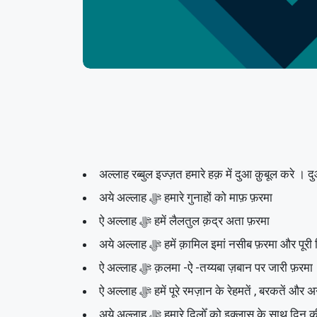
अल्लाह रब्बुल इज्ज़त हमारे हक़ में दुआ क़ुबूल करे । दु
अये अल्लाह ﷻ हमारे गुनाहों को माफ़ फ़रमा
ऐ अल्लाह ﷻ हमें लैलतुल क़द्र अता फ़रमा
अये अल्लाह ﷻ हमें क़ामिल इमां नसीब फ़रमा और प
ऐ अल्लाह ﷻ क़लमा -ऐ -तय्यबा ज़बान पर जारी फ़रमा
ऐ अल्लाह ﷻ हमें पूरे रमज़ान के रेहमतें , बरकतें
अये अल्लाह ﷻ हमारे दिलोँ को इक्लास के साथ दि