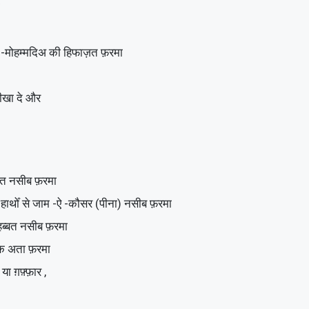
्मत -ऐ -मोहम्मदिअ की हिफाज़त फ़रमा
हम को सीखा दे और
न हुज़ूर ﷺ की शिफाअत नसीब फ़रमा
त की दिन हुज़ूर ﷺ की मुबारक हाथोँ से जाम -ऐ -कौसर (पीना) नसीब फ़रमा
िलों में अपनी और हुज़ूर ﷺ की मुहब्बत नसीब फ़रमा
तौफीक अता फ़रमा
 या ग़फ़्फ़ार ,