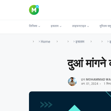
लिरिक्स
इसलाम
लाइफस्टाइल
मुस्लिम सम
Home
इसलाम
इ
दुआं मांगन
द्वारा
MOHAMMAD WA
अग. 01, 2024
1 मिनट 