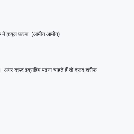
हक़ में क़बूल फ़रमा (आमीन आमीन)
 अगर दरूद इब्राहिम पढ़ना चाहते हैं तों दरूद शरीफ