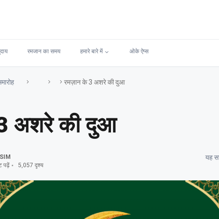
ुदाय
रमजान का समय
हमारे बारे में
ओके ऐप्स
मारोह
रमज़ान के 3 अशरे की दुआ
 3 अशरे की दुआ
SIM
यह सा
पढ़ें
5,057 दृश्य