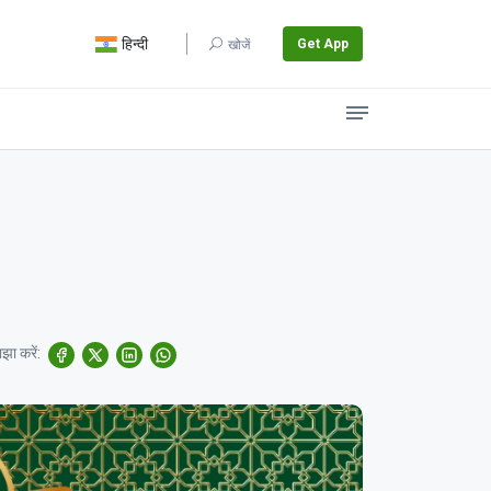
हिन्दी
Get App
खोजें
झा करें: