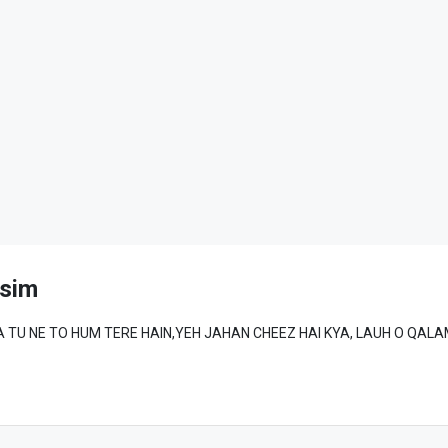
sim
MAD ﷺ SE WAFA TU NE TO HUM TERE HAIN,YEH JAHAN CHEEZ HAI KYA, LAUH O QA