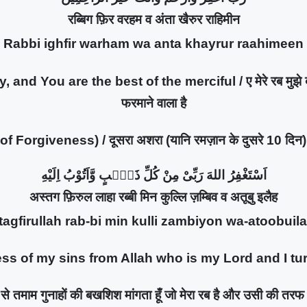
रब्बिग फ़िर वरहम व अंता खैरुर राहिमीन
Rabbi ighfir warham wa anta khayrur raahimeen
 You are the best of the merciful / ए मेरे रब मुझे बख्श 
फरमाने वाला है
Forgiveness) / दूसरा अशरा (यानि रमज़ान के दुसरे 10 दिन) 
اَسْتَغْفِرُ اللهَ رَبِّىْ مِنْ كُلِّ ذَنْۢبٍ وَّاَتُوْبُ اِلَيْهِ
अस्तग फ़िरुल लाहा रब्बी मिन कुल्लि ज़म्बिव व अतूबु इलैह​
agfirullah rab-bi min kulli zambiyon wa-atoobuil
ess of my sins from Allah who is my Lord and I t
 से तमाम गुनाहों की बखशिश मांगता हूँ जो मेरा रब है और उसी की तरफ 