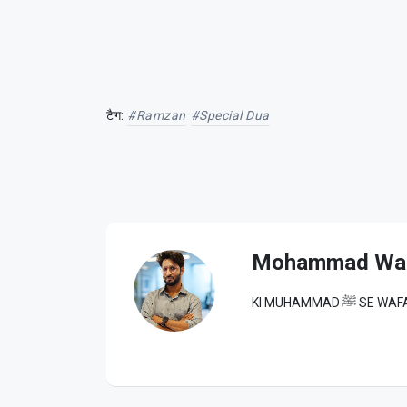
टैग:
#Ramzan
#special Dua
Mohammad Wa
KI MUHAM