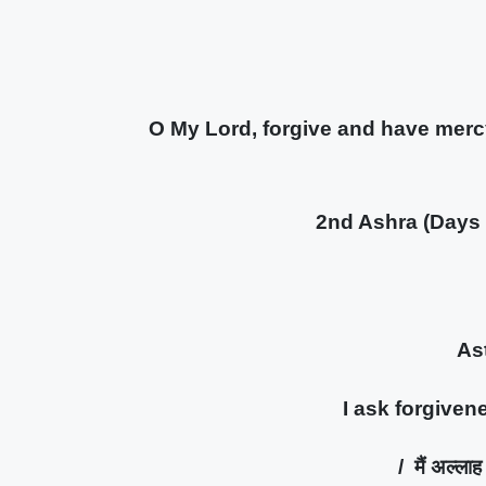
O My Lord, forgive and have mercy, and
2nd Ashra (Days of 
Ast
I ask forgiven
/ मैं अल्लाह