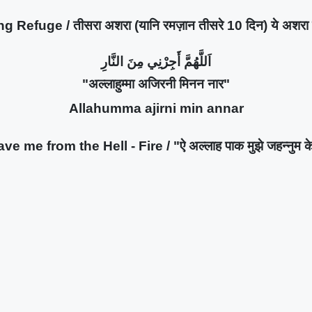
Refuge / तीसरा अशरा (यानि रमज़ान तीसरे 10 दिन) ये अशरा ज
اَللَّهُمَّ أَجِرْنِي مِنَ النَّارِ
"अल्लाहुम्मा अजिरनी मिनन नार"
Allahumma ajirni min annar
ve me from the Hell - Fire / "ऐ अल्लाह पाक मुझे जहन्नुम क