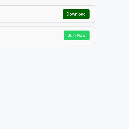
Download
Join Now