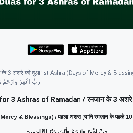
के 3 अशरे की दुआ1st Ashra (Days of Mercy & Blessings
رَبِّ اغْفِرْ وَارْحَمْ وَأَنْتَ خَيْ
for 3 Ashras of Ramadan / रमज़ान के 3 अशरे 
ercy & Blessings) / पहला अशरा (यानि रमज़ान के पहले 10 दि
رَبِّ اغْفِرْ وَارْحَمْ وَأَنْتَ خَيْرُ الرَّاحِمِينَ