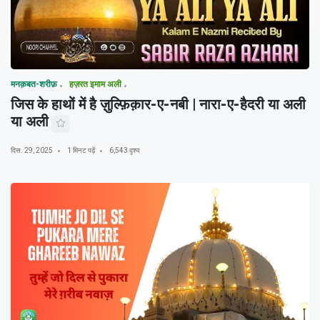
मनक़बत-शरीफ़
हज़रत इमाम अली
जिस के हाथों में है ज़ुल्फ़िक़ार-ए-नबी | नारा-ए-हैदरी या अली
या अली
दिस. 29, 2025
1 मिनट पढ़ें
6,543 दृश्य