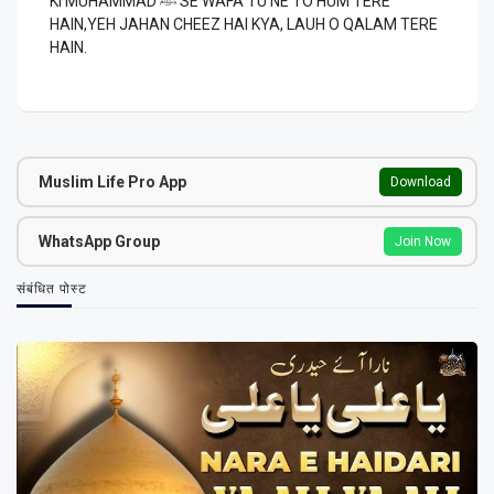
KI MUHAMMAD ﷺ SE WAFA TU NE TO HUM TERE
HAIN,YEH JAHAN CHEEZ HAI KYA, LAUH O QALAM TERE
HAIN.
Muslim Life Pro App
Download
WhatsApp Group
Join Now
संबंधित पोस्ट