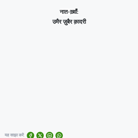
नात-ख़्वाँ:
उमैर ज़ुबैर क़ादरी
यह साझा करें: