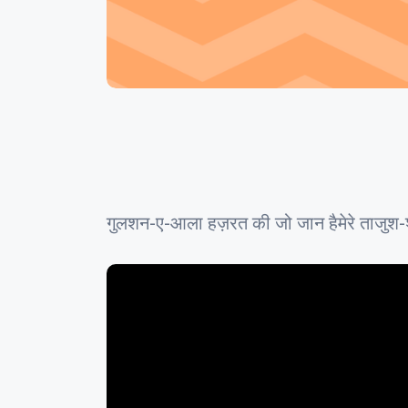
गुलशन-ए-आला हज़रत की जो जान हैमेरे ताजुश-