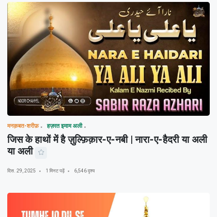
मनक़बत-शरीफ़
हज़रत इमाम अली
जिस के हाथों में है ज़ुल्फ़िक़ार-ए-नबी | नारा-ए-हैदरी या अली
या अली
दिस. 29, 2025
1 मिनट पढ़ें
6,546 दृश्य