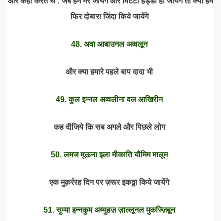
और कहा करते थे : जब हम मर जायेंगे और मिटटी हड्डी हो जायेंगे तो क्या हम
फिर दोबारा जिंदा किये जायेंगे
48. अवा आबाउनल अव्वलून
और क्या हमारे पहले बाप दादा भी
49. कुल इन्नल अव्वलीना वल आखिरीन
कह दीजिये कि सब अगले और पिछले लोग
50. लमज मूऊना इला मीकाति यौमिम मालूम
एक मुक़र्ररह दिन पर ज़रूर इकठ्ठा किये जायेंगे
51. सुम्मा इन्नकुम अय्युहज़ ज़ाल्लूनल मुकज्ज़िबून