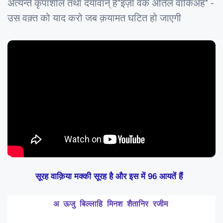
अत्यन्त कृपाशील तथा दयावान् है"इज़ा वक अतिल वाकिअह" -
उस वक़्त को याद करो जब क़यामत घटित हो जाएगी
सूरह वाक़िया मक्की सूरह है और इस में 96 आयतें हैं
अ
ऊजु
बिल्लाहि
मिनश
शैतानिर
रजीम