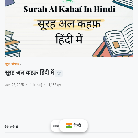
सूरह संग्रह
सूरह अल कहफ़ हिंदी में
अक्टू. 22, 2025
1 मिनट पढ़ें
1,432 दृश्य
हिन्दी
भाषा:
हिन्दी
मेरे बारे में