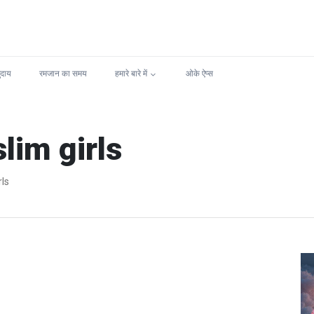
ुदाय
रमजान का समय
हमारे बारे में
ओके ऐप्स
lim girls
rls