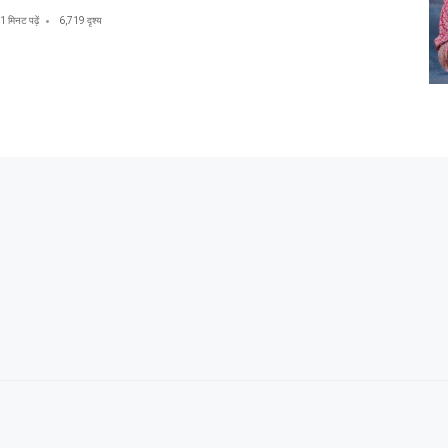
1 मिनट पढ़ें
6,719 दृश्य