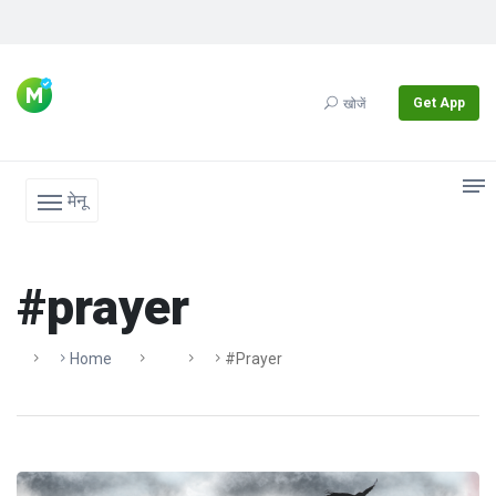
Get App
खोजें
मेनू
#prayer
Home
#prayer