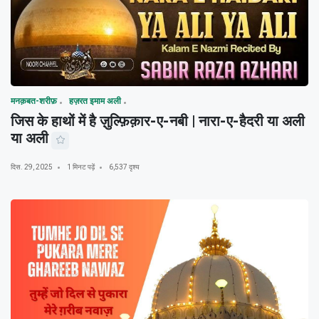
मनक़बत-शरीफ़
हज़रत इमाम अली
जिस के हाथों में है ज़ुल्फ़िक़ार-ए-नबी | नारा-ए-हैदरी या अली
या अली
दिस. 29, 2025
1 मिनट पढ़ें
6,537 दृश्य