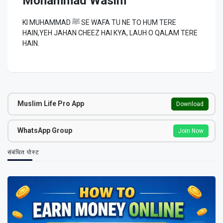
Mohammad Wasim
KI MUHAMMAD ﷺ SE WAFA TU NE TO HUM TERE
HAIN,YEH JAHAN CHEEZ HAI KYA, LAUH O QALAM TERE
HAIN.
Muslim Life Pro App
Download
WhatsApp Group
Join Now
संबंधित पोस्ट