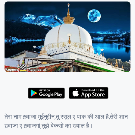
तेरा नाम ख़्वाजा मुईनुद्दीन,तु रसूल ए पाक की आल है,तेरी शान
ख़्वाजा ए ख़्वाजगां,तुझे बेकसों का ख्याल है।