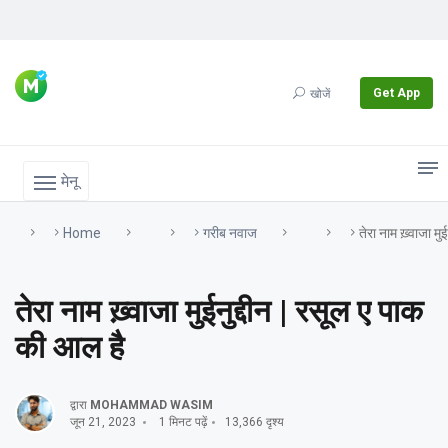
Get App
खोजें
मेनू
Home
गरीब नवाज
तेरा नाम ख़्वाजा मु
तेरा नाम ख़्वाजा मुईनुद्दीन | रसूल ए पाक
की आल है
द्वारा
MOHAMMAD WASIM
जून 21, 2023
1 मिनट पढ़ें
13,366 दृश्य