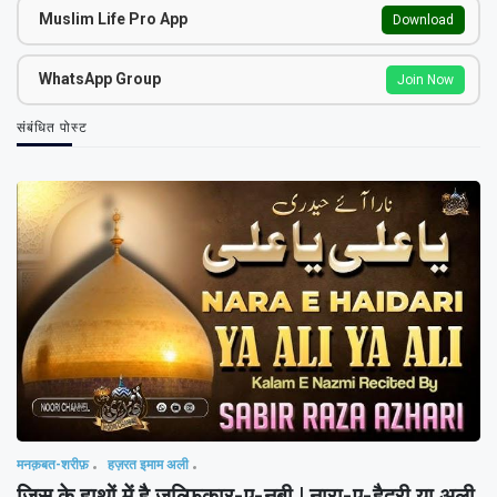
Muslim Life Pro App
Download
WhatsApp Group
Join Now
संबंधित पोस्ट
मनक़बत-शरीफ़
हज़रत इमाम अली
जिस के हाथों में है ज़ुल्फ़िक़ार-ए-नबी | नारा-ए-हैदरी या अली