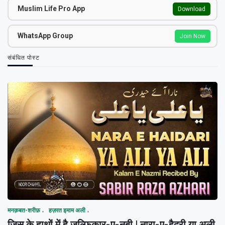
Muslim Life Pro App
Download
WhatsApp Group
Join Now
संबंधित पोस्ट
मनक़बत-शरीफ़
हज़रत इमाम अली
जिस के हाथों में है ज़ुल्फ़िक़ार-ए-नबी | नारा-ए-हैदरी या अली