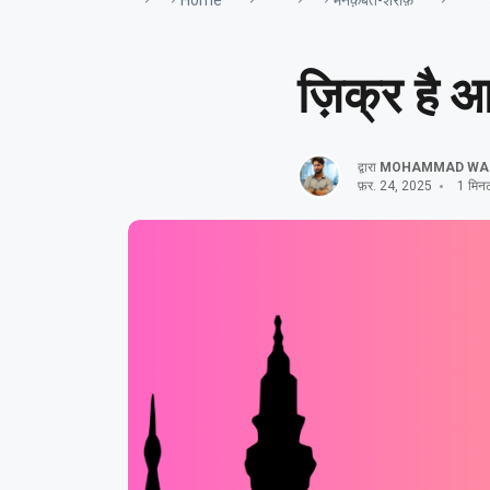
Home
मनक़बत-शरीफ़
ज़िक्र है 
द्वारा
MOHAMMAD WA
फ़र. 24, 2025
1 मिनट 