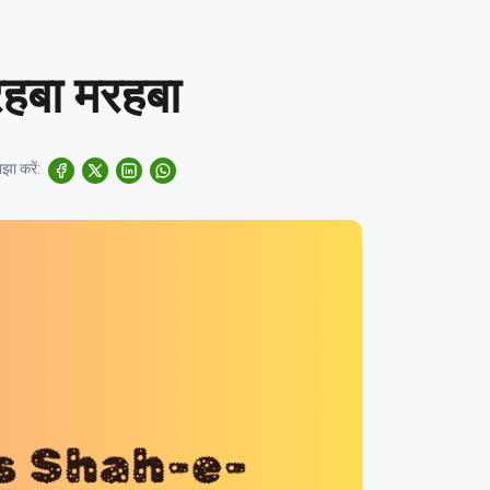
हबा मरहबा
झा करें: