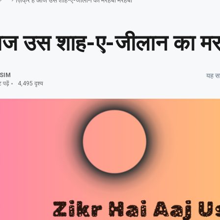
ज़िक्र है आज उस शाह-ए-जीलान का मरहबा मरहबा
आज उस शाह-ए-जीलान का मर
SIM
यह सा
पढ़ें
4,495 दृश्य