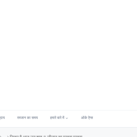
ुदाय
रमजान का समय
हमारे बारे में
ओके ऐप्स