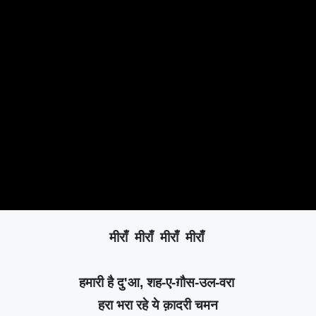
मीराँ मीराँ मीराँ मीराँ
हमारी है दु'आ, शह-ए-ग़ौस-उल-वरा
हरा भरा रहे ये क़ादरी चमन