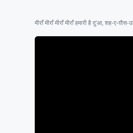
मीराँ मीराँ मीराँ मीराँ हमारी है दु'आ, शह-ए-ग़ौ