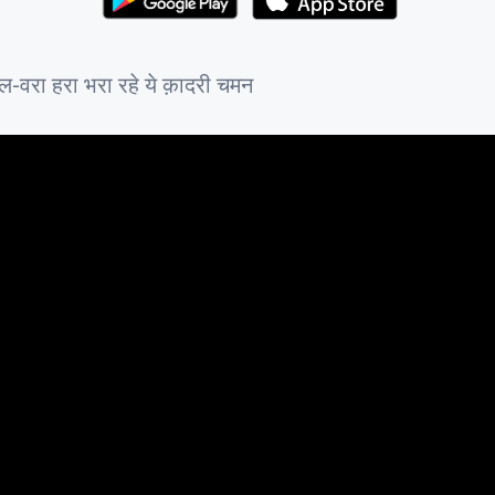
स-उल-वरा हरा भरा रहे ये क़ादरी चमन