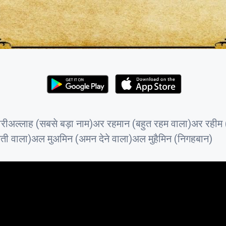
ारीअल्लाह (सबसे बड़ा नाम)अर रहमान (बहुत रहम वाला)अर रहीम 
मती वाला)अल मुअमिन (अमन देने वाला)अल मुहैमिन (निगहबान)