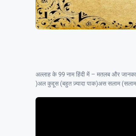
अल्लाह के 99 नाम हिंदी में – मतलब और जानक
)अल कुद्दूस (बहुत ज़्यादा पाक)अस सलाम (सला