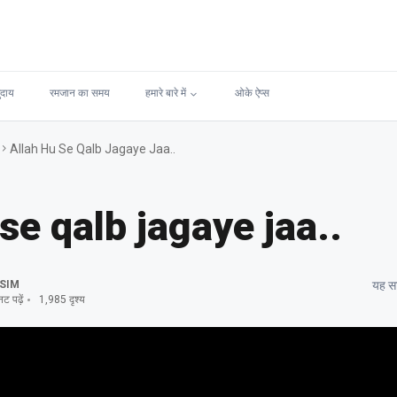
ुदाय
रमजान का समय
हमारे बारे में
ओके ऐप्स
Allah Hu Se Qalb Jagaye Jaa..
se qalb jagaye jaa..
SIM
यह सा
ट पढ़ें
1,985 दृश्य