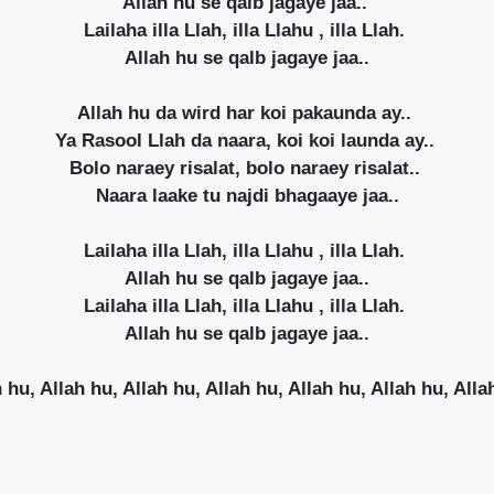
Allah hu se qalb jagaye jaa..
Lailaha illa Llah, illa Llahu , illa Llah.
Allah hu se qalb jagaye jaa..
Allah hu da wird har koi pakaunda ay..
Ya Rasool Llah da naara, koi koi launda ay..
Bolo naraey risalat, bolo naraey risalat..
Naara laake tu najdi bhagaaye jaa..
Lailaha illa Llah, illa Llahu , illa Llah.
Allah hu se qalb jagaye jaa..
Lailaha illa Llah, illa Llahu , illa Llah.
Allah hu se qalb jagaye jaa..
 hu, Allah hu, Allah hu, Allah hu, Allah hu, Allah hu, Alla