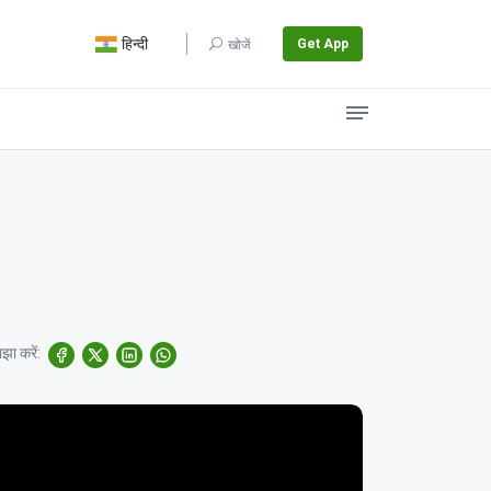
हिन्दी
Get App
खोजें
झा करें: