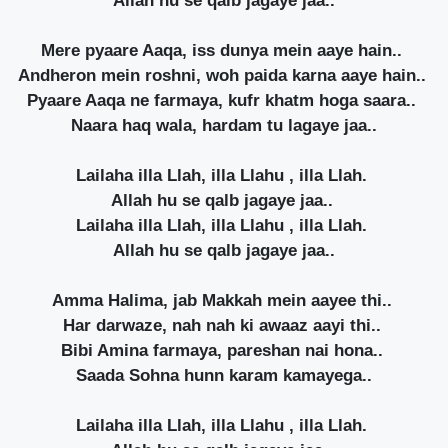
Allah hu se qalb jagaye jaa..
Mere pyaare Aaqa, iss dunya mein aaye hain..
Andheron mein roshni, woh paida karna aaye hain..
Pyaare Aaqa ne farmaya, kufr khatm hoga saara..
Naara haq wala, hardam tu lagaye jaa..
Lailaha illa Llah, illa Llahu , illa Llah.
Allah hu se qalb jagaye jaa..
Lailaha illa Llah, illa Llahu , illa Llah.
Allah hu se qalb jagaye jaa..
Amma Halima, jab Makkah mein aayee thi..
Har darwaze, nah nah ki awaaz aayi thi..
Bibi Amina farmaya, pareshan nai hona..
Saada Sohna hunn karam kamayega..
Lailaha illa Llah, illa Llahu , illa Llah.