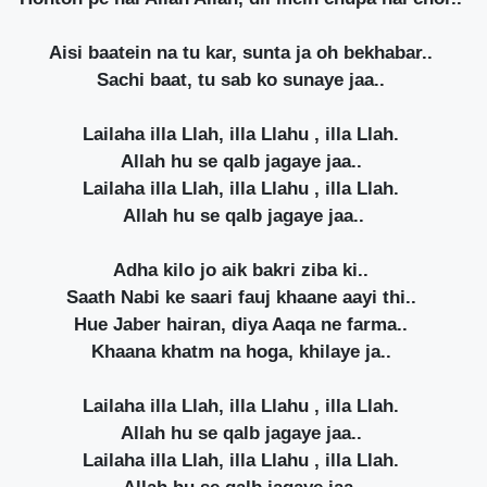
Aisi baatein na tu kar, sunta ja oh bekhabar..
Sachi baat, tu sab ko sunaye jaa..
Lailaha illa Llah, illa Llahu , illa Llah.
Allah hu se qalb jagaye jaa..
Lailaha illa Llah, illa Llahu , illa Llah.
Allah hu se qalb jagaye jaa..
Adha kilo jo aik bakri ziba ki..
Saath Nabi ke saari fauj khaane aayi thi..
Hue Jaber hairan, diya Aaqa ne farma..
Khaana khatm na hoga, khilaye ja..
Lailaha illa Llah, illa Llahu , illa Llah.
Allah hu se qalb jagaye jaa..
Lailaha illa Llah, illa Llahu , illa Llah.