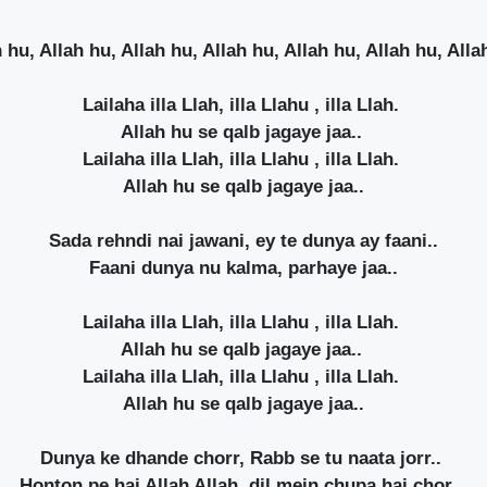
 hu, Allah hu, Allah hu, Allah hu, Allah hu, Allah hu, Alla
Lailaha illa Llah, illa Llahu , illa Llah.
Allah hu se qalb jagaye jaa..
Lailaha illa Llah, illa Llahu , illa Llah.
Allah hu se qalb jagaye jaa..
Sada rehndi nai jawani, ey te dunya ay faani..
Faani dunya nu kalma, parhaye jaa..
Lailaha illa Llah, illa Llahu , illa Llah.
Allah hu se qalb jagaye jaa..
Lailaha illa Llah, illa Llahu , illa Llah.
Allah hu se qalb jagaye jaa..
Dunya ke dhande chorr, Rabb se tu naata jorr..
Honton pe hai Allah Allah, dil mein chupa hai chor..