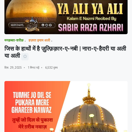
मनक़बत-शरीफ़
हज़रत इमाम अली
जिस के हाथों में है ज़ुल्फ़िक़ार-ए-नबी | नारा-ए-हैदरी या अली
या अली
दिस. 29, 2025
1 मिनट पढ़ें
6,532 दृश्य