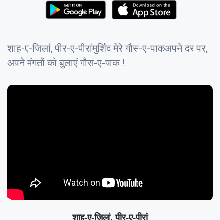
शाह-ए-जिलां, पीर-ए-पीरांमुर्शिद मेरे गौस-ए-पाकअपने दर पर,
अपने मंगतों को बुलाएं गौस-ए-पाक !
शाह-ए-जिलां, पीर-ए-पीरां