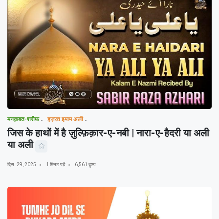
मनक़बत-शरीफ़
हज़रत इमाम अली
जिस के हाथों में है ज़ुल्फ़िक़ार-ए-नबी | नारा-ए-हैदरी या अली
या अली
दिस. 29, 2025
1 मिनट पढ़ें
6,561 दृश्य