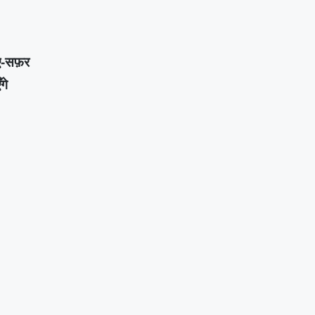
ए-सफ़र
गे