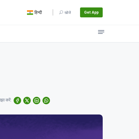
हिन्दी
Get App
खोजें
झा करें: