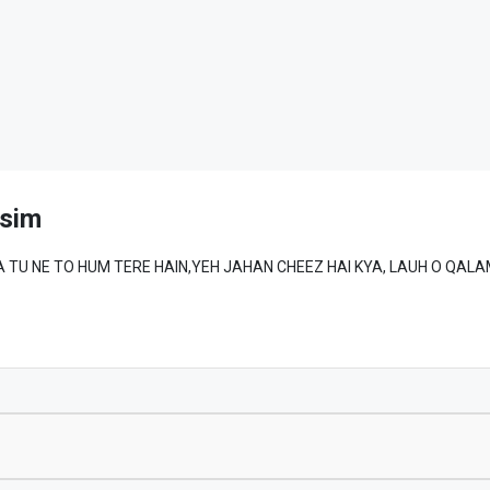
sim
MAD ﷺ SE WAFA TU NE TO HUM TERE HAIN,YEH JAHAN CHEEZ HAI KYA, LAUH O QA