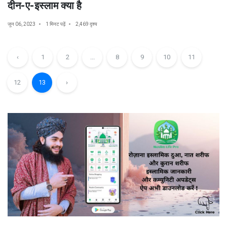
दीन-ए-इस्लाम क्या है
जून 06, 2023
1 मिनट पढ़ें
2,469 दृश्य
‹
1
2
...
8
9
10
11
12
13
›