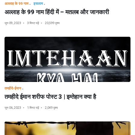
अल्लाह के 99 नाम
इसलाम
अल्लाह के 99 नाम हिंदी में – मतलब और जानकारी
जून 09, 2023
3 मिनट पढ़ें
20,599 दृश्य
तमहीदे-ईमान
तमहीदे ईमान शरीफ पोस्ट 3 | इम्तेहान क्या है
जून 06, 2023
1 मिनट पढ़ें
2,049 दृश्य