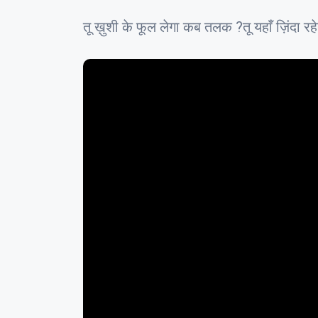
तू ख़ुशी के फूल लेगा कब तलक ?तू यहाँ ज़िंदा 