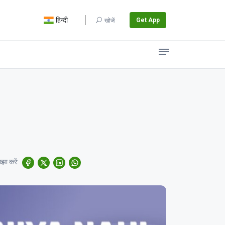
हिन्दी
Get App
खोजें
झा करें: