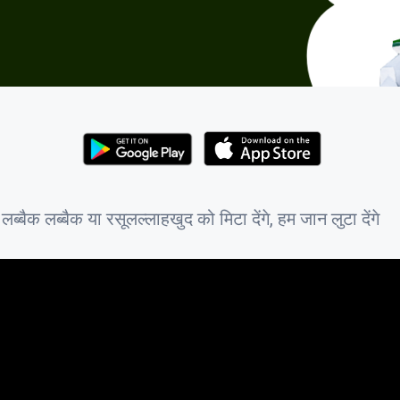
ब्बैक लब्बैक या रसूलल्लाहखुद को मिटा देंगे, हम जान लुटा देंगे