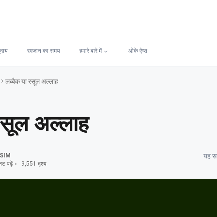
ुदाय
रमजान का समय
हमारे बारे में
ओके ऐप्स
लब्बैक या रसूल अल्लाह
रसूल अल्लाह
SIM
यह सा
ट पढ़ें
9,551 दृश्य