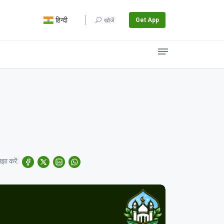
हिन्दी
Get App
खोजें
झा करें: