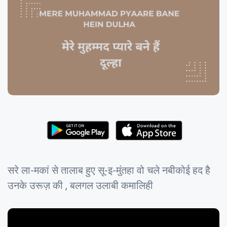
सरे ला-मकां से तालाब हुए सू-इ-मुंतहा वो चले नबीकोई हद है
उनके उरूज़ की , बलगल उलाबी कमालिही