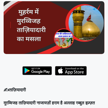
✍ताज़ियादारी
मुरव्विजह ताज़ियादारी नाजायज़ों हराम है अल्लाह रब्बुल इज़्ज़त