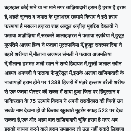
बहरहाल कोई माने या ना माने मगर ताज़ियादारी हराम है हराम है हराम
है,अहले सुन्नत व जमात के मुताअद्दद उल्माये किराम ने इसे हराम
फरमाया है मसलन हज़रत शाह अब्दुल अज़ीज़ मुहद्दिस देहलवी ने
फतावा अज़ीज़िया में,सरकारे आलाहज़रत ने फतावा रज़विया में,हुज़ूर
मुफतिये आज़म हिन्द ने फतावा मुस्तफविया में,हुज़ूर सदरुश्शरिया ने
बहारे शरीयत में,मौलाना अजमल संभली ने फतावा अजमलिया
में,मौलाना हशमत अली खान ने शम्ये हिदायत में,मुफ्ती जलाल उद्दीन
अहमद अमजदी ने फतावा फैज़ुर्रसूल में,इसके अलावा ताज़ियादारी के
नाजायज़ों हराम होने पर 1388 हिजरी में मंज़रे इस्लाम बरैली शरीफ
से एक फतवा पोस्टर की शक्ल में शाया हुआ जिस पर हिंदुस्तान व
पाकिस्तान के 75 उल्माये किराम ने अपनी तसदीक़ात की जिन्हें उन
सबके नाम देखना हो वो किताब खुतबाते मुहर्रम सफह 523 पर देख
सकता है,एक और अहम बात ताज़ियादारी चुंकि हराम है मगर अब
इसको जायज़ करने वाले हराम समझकर तो उठा नहीं सकते लिहाज़ा