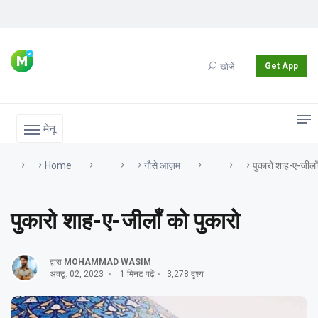
Get App
खोजें
मेनू
Home
गौसे आज़म
पुकारो शाह-ए-जीलाँ
पुकारो शाह-ए-जीलाँ को पुकारो
द्वारा
MOHAMMAD WASIM
अक्टू. 02, 2023
1 मिनट पढ़ें
3,278 दृश्य