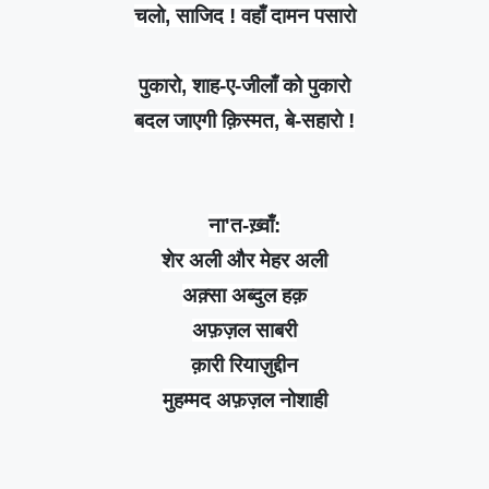
चलो,
साजिद
! वहाँ दामन पसारो
पुकारो, शाह-ए-जीलाँ को पुकारो
बदल जाएगी क़िस्मत, बे-सहारो !
ना'त-ख़्वाँ:
शेर अली और मेहर अली
अक़्सा अब्दुल हक़
अफ़ज़ल साबरी
क़ारी रियाज़ुद्दीन
मुहम्मद अफ़ज़ल नोशाही