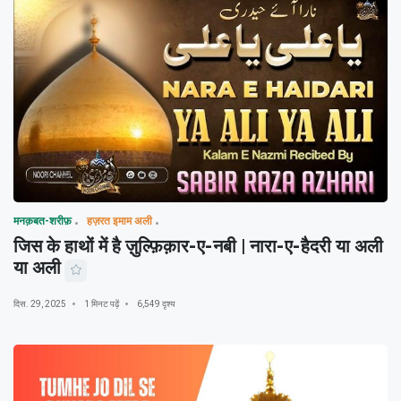
मनक़बत-शरीफ़
हज़रत इमाम अली
जिस के हाथों में है ज़ुल्फ़िक़ार-ए-नबी | नारा-ए-हैदरी या अली
या अली
दिस. 29, 2025
1 मिनट पढ़ें
6,549 दृश्य