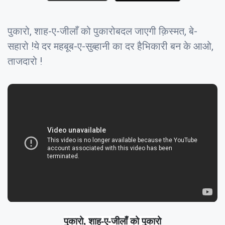
पुकारो, शाह-ए-जीलाँ को पुकारोबदल जाएगी क़िस्मत, बे-
सहारो !ये दर महबूब-ए-सुब्हानी का दर हैभिकारी बन के आओ,
ताजदारो !
पुकारो, शाह-ए-जीलाँ को पुकारो