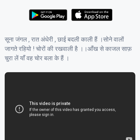
सूना जंगल , रात अंधेरी , छाई बदली काली हैं ।सोने वालों
जागते रहियो ! चोरों की रखवाली है ।।आँख से काजल साफ़
चुरा लें याँ वह चोर बला के हैं ।