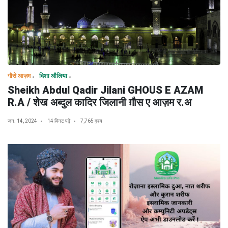
गौसे आज़म
दिशा औलिया
Sheikh Abdul Qadir Jilani GHOUS E AZAM
R.A / शेख अब्दुल कादिर जिलानी ग़ौस ए आज़म र.अ
जन. 14, 2024
14 मिनट पढ़ें
7,765 दृश्य