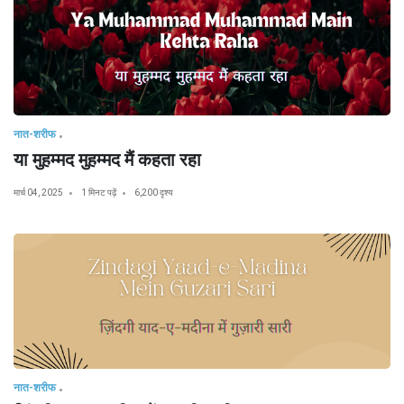
नात-शरीफ
या मुहम्मद मुहम्मद मैं कहता रहा
मार्च 04, 2025
1 मिनट पढ़ें
6,200 दृश्य
नात-शरीफ