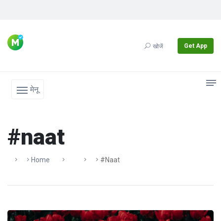
Get App
खोजें
मेनू
#naat
Home
#naat