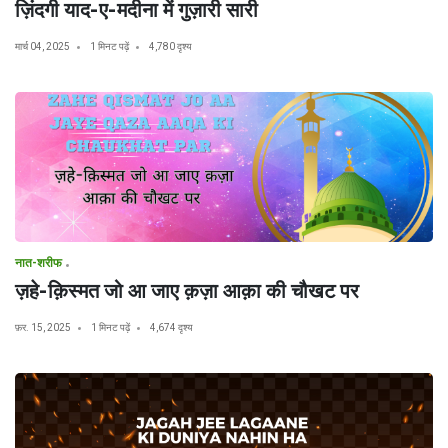
ज़िंदगी याद-ए-मदीना में गुज़ारी सारी
मार्च 04, 2025
1 मिनट पढ़ें
4,780 दृश्य
नात-शरीफ
ज़हे-क़िस्मत जो आ जाए क़ज़ा आक़ा की चौखट पर
फ़र. 15, 2025
1 मिनट पढ़ें
4,674 दृश्य