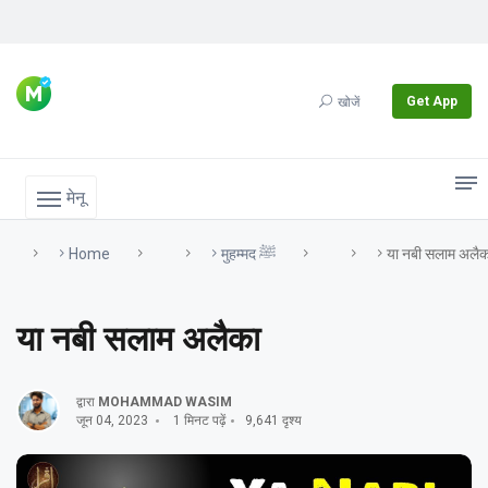
Get App
खोजें
मेनू
Home
मुहम्मद ﷺ
या नबी सलाम अलैक
या नबी सलाम अलैका
द्वारा
MOHAMMAD WASIM
जून 04, 2023
1 मिनट पढ़ें
9,641 दृश्य