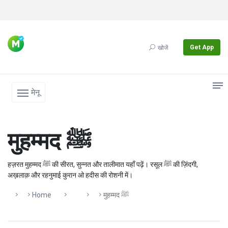
Get App
खोजें
मेनू
मुहम्मद ﷺ
हज़रत मुहम्मद ﷺ की सीरत, सुन्नत और तालीमात यहाँ पढ़ें। रसूल ﷺ की ज़िंदगी,
अख़लाक़ और रहनुमाई कुरान ओ हदीस की रोशनी में।
Home
मुहम्मद ﷺ