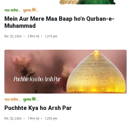
नात-शरीफ
मुहम्मद ﷺ
Mein Aur Mere Maa Baap ho'n Qurban-e-
Muhammad
दिस. 02, 2024
2 मिनट पढ़ें
1,315 दृश्य
नात-शरीफ
मुहम्मद ﷺ
Puchhte Kya ho Arsh Par
दिस. 02, 2024
1 मिनट पढ़ें
1,295 दृश्य