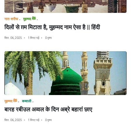
नात-शरीफ
मुहम्मद ﷺ
दिलों से ग़म मिटाता है, मुहम्मद नाम ऐसा है || हिंदी
सित. 06, 2025
1 मिनट पढ़ें
0 दृश्य
मुहम्मद ﷺ
कव्वाली
बारह रबीउल अव्वल के दिन अब्रे बहारां छाए
सित. 06, 2025
1 मिनट पढ़ें
0 दृश्य