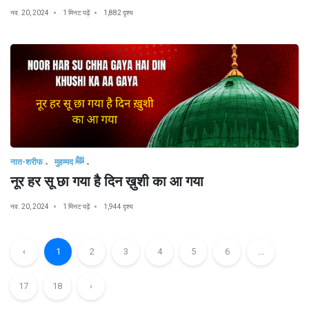
नव. 20, 2024
1 मिनट पढ़ें
1,882 दृश्य
नात-शरीफ
मुहम्मद ﷺ
नूर हर सू छा गया है दिन ख़ुशी का आ गया
नव. 20, 2024
1 मिनट पढ़ें
1,944 दृश्य
‹
1
2
3
4
5
6
...
17
18
›