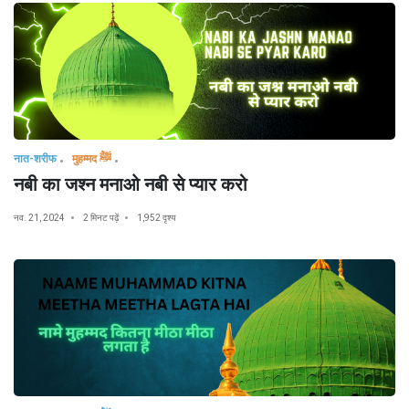
नात-शरीफ
मुहम्मद ﷺ
नबी का जश्न मनाओ नबी से प्यार करो
नव. 21, 2024
2 मिनट पढ़ें
1,952 दृश्य