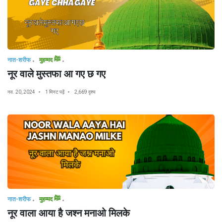
नात-शरीफ
मुहम्मद ﷺ
नूर वाले मुस्तफा आ गए छ गए
नव. 20, 2024
1 मिनट पढ़ें
2,669 दृश्य
नात-शरीफ
मुहम्मद ﷺ
नूर वाला आया है जश्न मनाओ मिलके