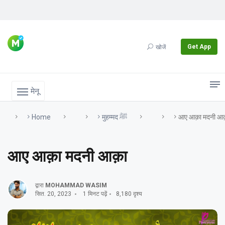
Get App
खोजें
मेनू
Home
मुहम्मद ﷺ
आए आक़ा मदनी आ
आए आक़ा मदनी आक़ा
द्वारा
MOHAMMAD WASIM
सित. 20, 2023
1 मिनट पढ़ें
8,180 दृश्य