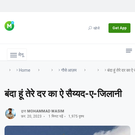
Get App
खोजें
मेनू
Home
गौसे आज़म
बंदा हूं तेरे दर का 
बंदा हूं तेरे दर का ऐ सैय्यद-ए-जिलानी
द्वारा
MOHAMMAD WASIM
फ़र. 20, 2023
1 मिनट पढ़ें
1,975 दृश्य