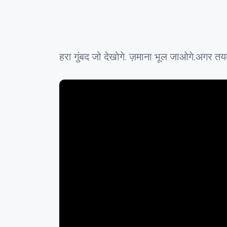
हरा गुंबद जो देखोगे. ज़माना भूल जाओगे.अगर 