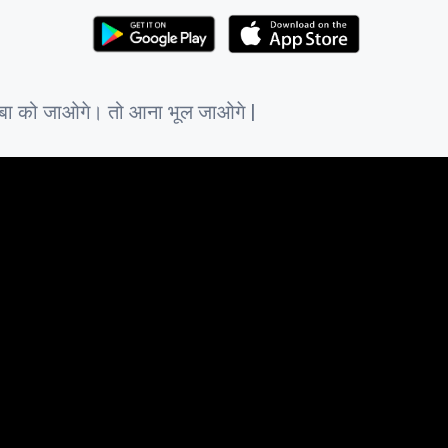
तयबा को जाओगे। तो आना भूल जाओगे |