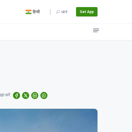
हिन्दी
Get App
खोजें
झा करें: