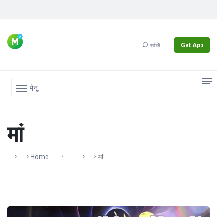
Get App
खोजें
मेनू
मां
Home
मां