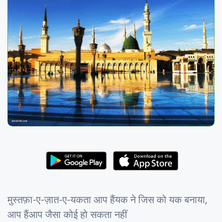
मुस्तफ़ा-ए-ज़ात-ए-यकता आप हैंयक ने जिस को यक बनाया,
आप हैंआप जैसा कोई हो सकता नहीं