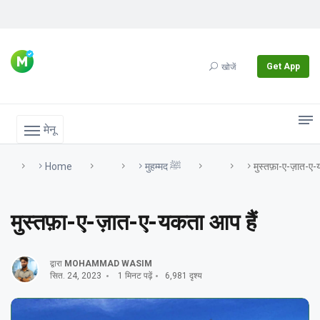
Get App
खोजें
मेनू
Home
मुहम्मद ﷺ
मुस्तफ़ा-ए-ज़ात-ए-
मुस्तफ़ा-ए-ज़ात-ए-यकता आप हैं
द्वारा
MOHAMMAD WASIM
सित. 24, 2023
1 मिनट पढ़ें
6,981 दृश्य