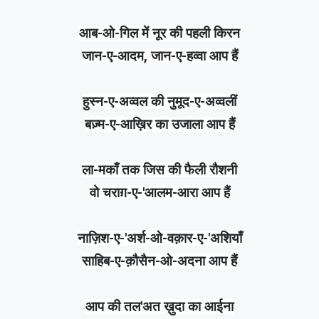
आब-ओ-गिल में नूर की पहली किरन
जान-ए-आदम, जान-ए-हव्वा आप हैं
हुस्न-ए-अव्वल की नुमूद-ए-अव्वलीं
बज़्म-ए-आख़िर का उजाला आप हैं
ला-मकाँ तक जिस की फैली रौशनी
वो चराग़-ए-'आलम-आरा आप हैं
नाज़िश-ए-'अर्श-ओ-वक़ार-ए-'अशियाँ
साहिब-ए-क़ौसैन-ओ-अदना आप हैं
आप की तल'अत ख़ुदा का आईना