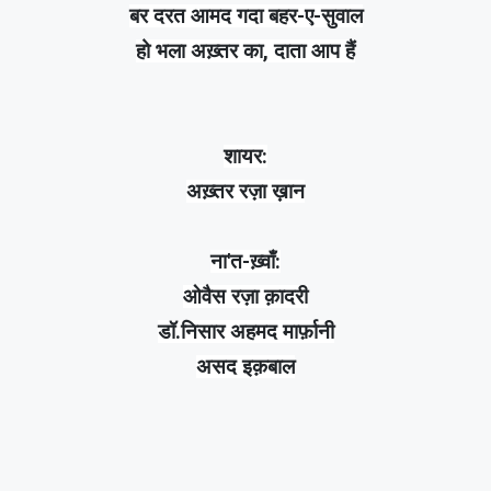
बर दरत आमद गदा बहर-ए-सुवाल
हो भला
अख़्तर
का, दाता आप हैं
शायर:
अख़्तर रज़ा ख़ान
ना'त-ख़्वाँ:
ओवैस रज़ा क़ादरी
डॉ.निसार अहमद मार्फ़ानी
असद इक़बाल