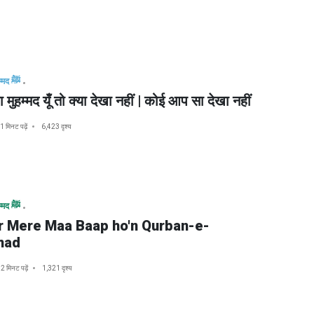
मुहम्मद ﷺ
 मुहम्मद यूँ तो क्या देखा नहीं | कोई आप सा देखा नहीं
1 मिनट पढ़ें
6,423 दृश्य
मुहम्मद ﷺ
r Mere Maa Baap ho'n Qurban-e-
mad
2 मिनट पढ़ें
1,321 दृश्य