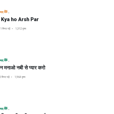
मुहम्मद ﷺ
 Kya ho Arsh Par
1 मिनट पढ़ें
1,312 दृश्य
मुहम्मद ﷺ
न मनाओ नबी से प्यार करो
2 मिनट पढ़ें
1,964 दृश्य
मुहम्मद ﷺ