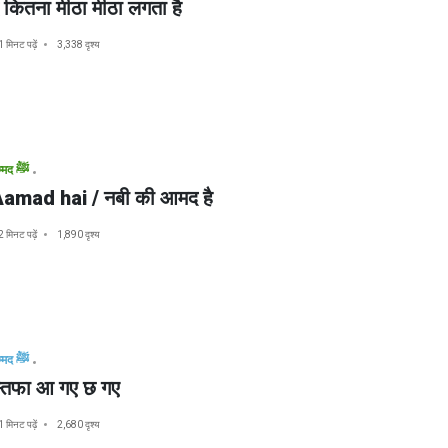
मद कितना मीठा मीठा लगता है
1 मिनट पढ़ें
3,338 दृश्य
मुहम्मद ﷺ
Aamad hai / नबी की आमद है
2 मिनट पढ़ें
1,890 दृश्य
मुहम्मद ﷺ
ुस्तफा आ गए छ गए
1 मिनट पढ़ें
2,680 दृश्य