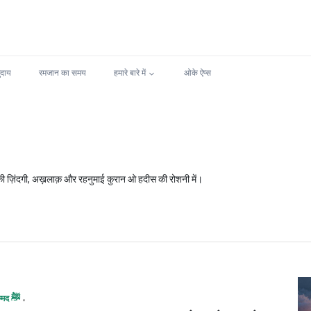
ुदाय
रमजान का समय
हमारे बारे में
ओके ऐप्स
रत मुहम्मद ﷺ की सीरत, सुन्नत और तालीमात यहाँ पढ़ें। रसूल ﷺ की ज़िंदगी, अख़लाक़ और रहनुमाई कुरान ओ हदीस की रोशनी में।
मुहम्मद ﷺ