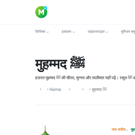
लिरिक्स
इसलाम
लाइफस्टाइल
मुस्लिम सम
मुहम्मद ﷺ
हज़
Home
मुहम्मद ﷺ
नात-शरीफ