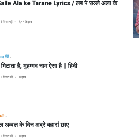
lle Ala ke Tarane Lyrics / लब पे सल्ले अला के
1 मिनट पढ़ें
6,440 दृश्य
मुहम्मद ﷺ
 मिटाता है, मुहम्मद नाम ऐसा है || हिंदी
1 मिनट पढ़ें
0 दृश्य
वाली
 अव्वल के दिन अब्रे बहारां छाए
1 मिनट पढ़ें
0 दृश्य