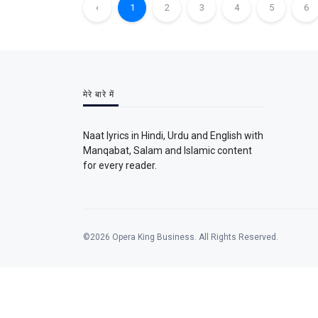
‹
1
2
3
4
5
6
मेरे बारे में
Naat lyrics in Hindi, Urdu and English with
Manqabat, Salam and Islamic content
for every reader.
©2026 Opera King Business. All Rights Reserved.