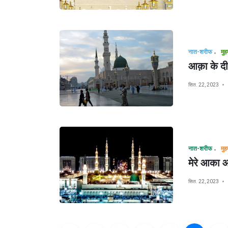
नात-शरीफ
आक़ा के दीवा
सित. 22, 2023
नात-शरीफ
मेरे आका आ
सित. 22, 2023