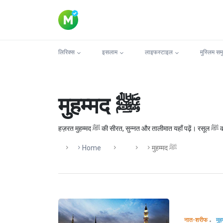
लिरिक्स
इसलाम
लाइफस्टाइल
मुस्लिम सम
मुहम्मद ﷺ
हज़
Home
मुहम्मद ﷺ
नात-शरीफ