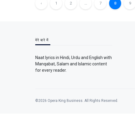
‹
1
2
...
7
8
9
मेरे बारे में
Naat lyrics in Hindi, Urdu and English with
Manqabat, Salam and Islamic content
for every reader.
©2026 Opera King Business. All Rights Reserved.