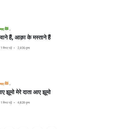
मुहम्मद ﷺ
ने हैं, आक़ा के मस्ताने हैं
1 मिनट पढ़ें
2,406 दृश्य
मुहम्मद ﷺ
ए झूमो मेरे दाता आए झूमो
1 मिनट पढ़ें
4,828 दृश्य