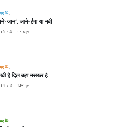
मुहम्मद ﷺ
ने-जानां, जाने-ईमां या नबी
1 मिनट पढ़ें
4,716 दृश्य
मुहम्मद ﷺ
्नबी है दिल बड़ा मसरूर है
1 मिनट पढ़ें
3,491 दृश्य
मुहम्मद ﷺ