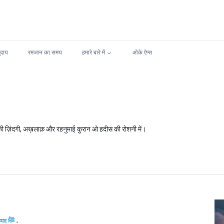
ुदाय
रमजान का समय
हमारे बारे में
ओके ऐप्स
रत मुहम्मद ﷺ की सीरत, सुन्नत और तालीमात यहाँ पढ़ें। रसूल ﷺ की ज़िंदगी, अख़लाक़ और रहनुमाई कुरान ओ हदीस की रोशनी में।
मुहम्मद ﷺ