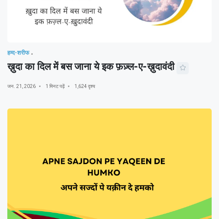
हम्द-शरीफ
ख़ुदा का दिल में बस जाना ये इक फ़ज़्ल-ए-ख़ुदावंदी
जन. 21, 2026
1 मिनट पढ़ें
1,624 दृश्य