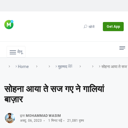
Get App
खोजें
मेनू
Home
मुहम्मद ﷺ
सोहना आया ते सज ग
सोहना आया ते सज गए ने गालियां
बाज़ार
द्वारा
MOHAMMAD WASIM
अक्टू. 06, 2023
1 मिनट पढ़ें
21,081 दृश्य