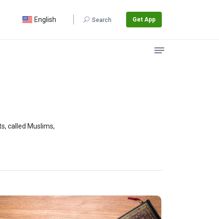
English
Get App
Search
ngs of Muhammad ﷺ. The religion's adherents, called Muslims,