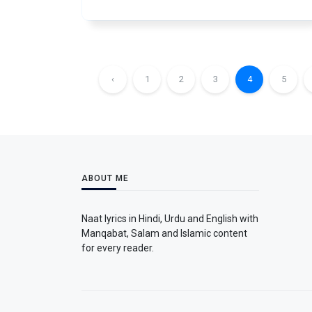
‹
1
2
3
4
5
ABOUT ME
Naat lyrics in Hindi, Urdu and English with
Manqabat, Salam and Islamic content
for every reader.