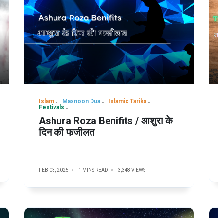
Islam
Masnoon Dua
Islamic Tarika
Festivals
Ashura Roza Benifits / आशुरा के
दिन की फजीलत
FEB 03, 2025
1 MINS READ
3,348 VIEWS