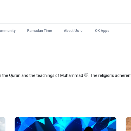
ommunity
Ramadan Time
About Us
OK Apps
Islam is an Abrahamic monotheistic religion based on the Quran and the teachi