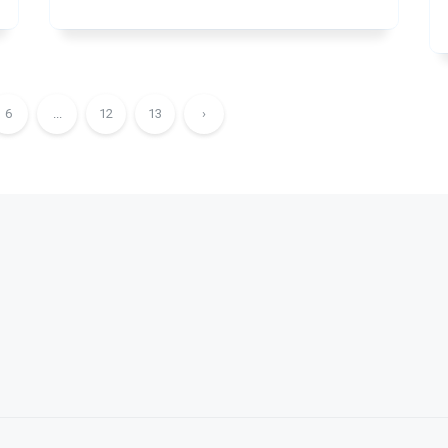
6
...
12
13
›