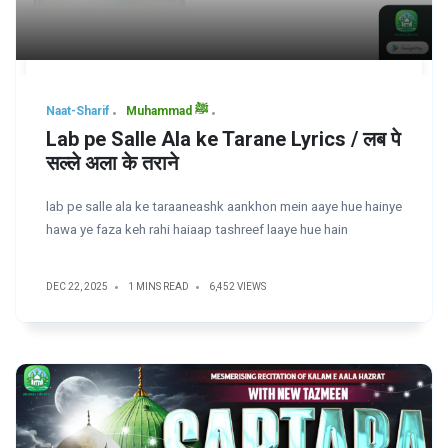
Naat-Sharif
Muhammad ﷺ
Lab pe Salle Ala ke Tarane Lyrics / लब पे
सल्ले अला के तराने
lab pe salle ala ke taraaneashk aankhon mein aaye hue hainye
hawa ye faza keh rahi haiaap tashreef laaye hue hain
DEC 22, 2025
1 MINS READ
6,452 VIEWS