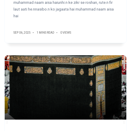
muhammad naam aisa haiunhi.n ke zikr se roshan, rute.n fir
laut aati he.nnasibo.n ko jagaata hai muhammad naam aisa
hai
SEP 06, 2025
1 MINS READ
0 VIEWS