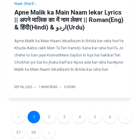
Naat-Sharif
Apne Malik ka Main Naam lekar Lyrics
|| अपने मालिक का में नाम लेकर || Roman(Eng)
& हिंदी(Hindi) & اردو(Urdu)
Apne Malik ka Main Naam lekarBazm ki Ibtida kar raha hunYa
Khuda Aabru rakh Meri TuTeri Hamdo Sana kar raha hunTu Jo
chahe to ban jaye KismatMere Sajdon ki kya hai hakikatTeri
Chokhat pe Sar ko jhuka karFarz Apna ada kar raha hunApne
Malik ka Main Naam lekarBazm ki Ibtida kar raha hun
SEP 06, 2025
1 MINS READ
0 VIEWS
‹
1
2
3
4
5
6
...
37
38
›