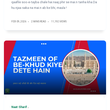
qaafile soo-e-tayba chale hai.naaj phir se mai.n tanha kha.Da
hu.njaa saka na mai.n ab ke bhi, maula !
FEB 09, 2026
2 MINS READ
11,192 VIEWS
Naat-Sharif