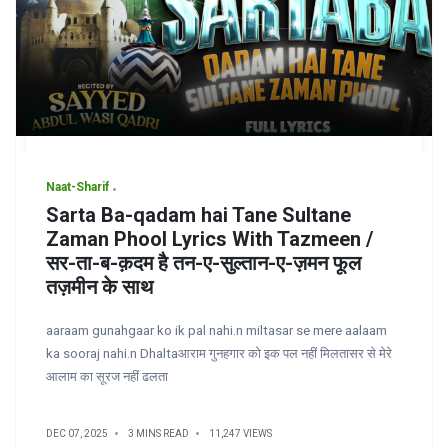
Naat-Sharif
Sarta Ba-qadam hai Tane Sultane
Zaman Phool Lyrics With Tazmeen /
सर-ता-ब-क़दम है तन-ए-सुल्तान-ए-ज़मन फूल
तज़मीन के साथ
aaraam gunahgaar ko ik pal nahi.n miltasar se mere aalaam
ka sooraj nahi.n Dhaltaआराम गुनहगार को इक पल नहीं मिलतासर से मेरे
आलाम का सूरज नहीं ढलता
DEC 07, 2025
3 MINS READ
11,247 VIEWS