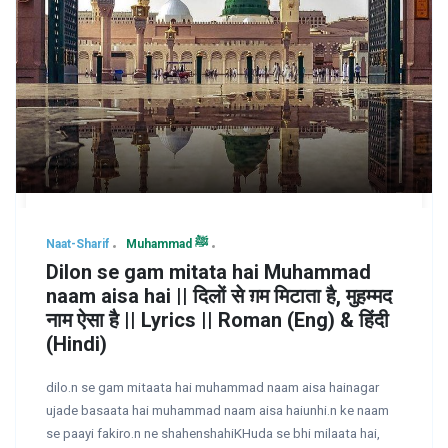
Naat-Sharif
Muhammad ﷺ
Dilon se gam mitata hai Muhammad
naam aisa hai || दिलों से ग़म मिटाता है, मुहम्मद
नाम ऐसा है || Lyrics || Roman (Eng) & हिंदी
(Hindi)
dilo.n se gam mitaata hai muhammad naam aisa hainagar
ujade basaata hai muhammad naam aisa haiunhi.n ke naam
se paayi fakiro.n ne shahenshahiKHuda se bhi milaata hai,