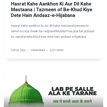
Hasrat Kahe Aankhon Ki Aur Dil Kahe
Mastaana | Tazmeen of Be-Khud Kiye
Dete Hain Andaaz-e-Hijabana
Hasrat kahe aankhon ki aur dil kahe mastanaDeewane ki
aahon ko kya theek hai tadpana!Mushkil hua jata hai jazbaat
ko samjhanaBe-khud kiye dete hain andaaz-e-hijabana
FEB 05, 2026
2 MINS READ
6,321 VIEWS