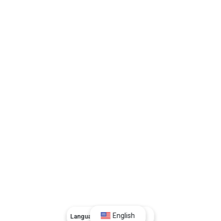
English
Language:
English