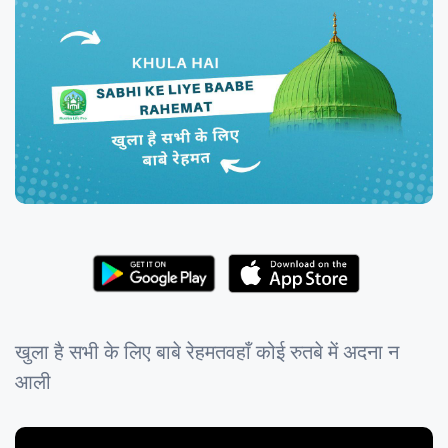
खुला है सभी के लिए बाबे रेहमतवहाँ कोई रुतबे में अदना न
आली