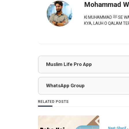
Mohammad W
KI MUHAMMAD ﷺ SE WAFA TU NE TO HUM TERE HAIN,YEH JAHAN CHEEZ HAI
KYA, LAUH O QALAM TER
Muslim Life Pro App
WhatsApp Group
RELATED POSTS
Naat-Sharif