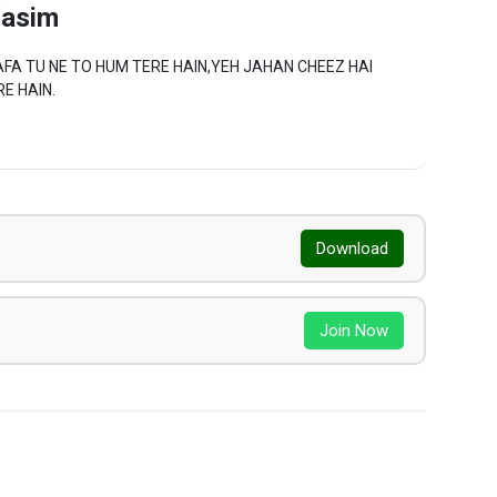
asim
E HAIN.
Download
Join Now