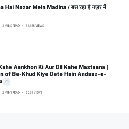
 Hai Nazar Mein Madina / बस रहा है नज़र में
2 MINS READ
11,158 VIEWS
Kahe Aankhon Ki Aur Dil Kahe Mastaana |
 of Be-Khud Kiye Dete Hain Andaaz-e-
a
2 MINS READ
6,265 VIEWS