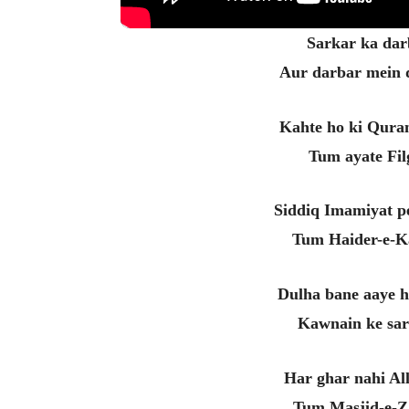
Sarkar ka dar
Aur darbar mein 
Kahte ho ki Qura
Tum ayate Fil
Siddiq Imamiyat p
Tum Haider-e-Ka
Dulha bane aaye 
Kawnain ke sar
Har ghar nahi Al
Tum Masjid-e-Za