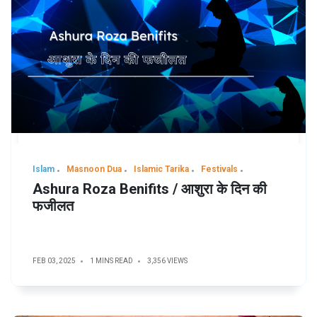
Islam
Masnoon Dua
Islamic Tarika
Festivals
Ashura Roza Benifits / आशुरा के दिन की
फजीलत
FEB 03, 2025
1 MINS READ
3,356 VIEWS